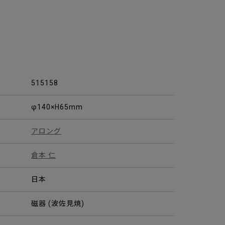
515158
φ140×H65mm
アロング
倉本 仁
日本
磁器 (波佐見焼)