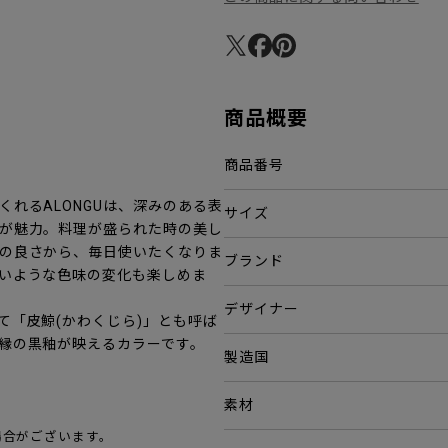
商品概要
商品番号
れるALONGUは、深みのある表
サイズ
が魅力。料理が盛られた時の美し
の良さから、毎日使いたくなりま
ブランド
いような色味の変化も楽しめま
デザイナー
て「皮鯨(かわくじら)」とも呼ば
縁の黒釉が映えるカラーです。
製造国
素材
場合がございます。