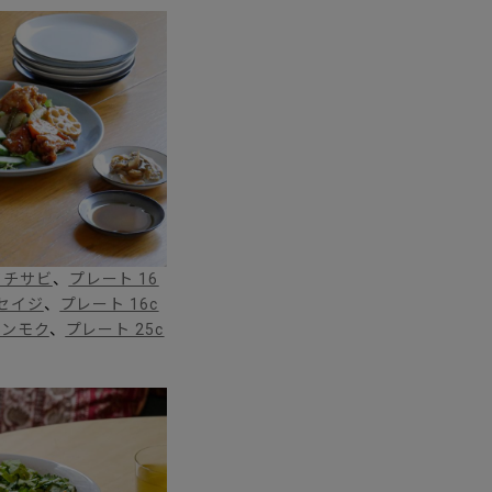
 フチサビ
、
プレート 16
 セイジ
、
プレート 16c
 テンモク
、
プレート 25c