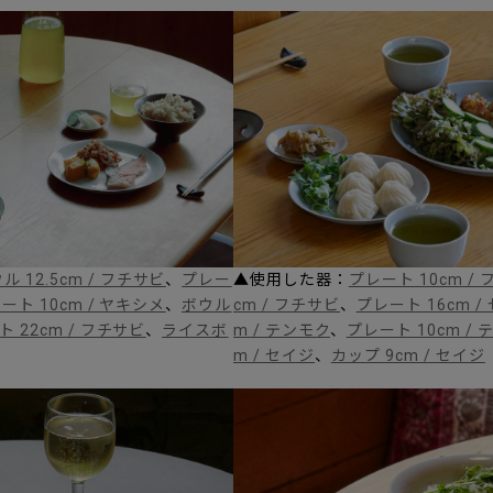
 12.5cm / フチサビ
、
プレー
▲使用した器：
プレート 10cm /
ート 10cm / ヤキシメ
、
ボウル
cm / フチサビ
、
プレート 16cm /
 22cm / フチサビ
、
ライスボ
m / テンモク
、
プレート 10cm /
m / セイジ
、
カップ 9cm / セイジ