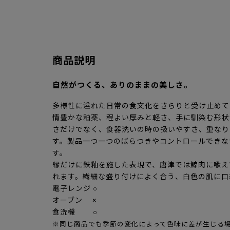
商品説明
自然がつくる、ありのままの美しさ。
多様性に溢れた日常の食文化をさらりと受け止めてく
情豊かな釉薬、程よい厚みと軽さ、手に馴染む形状
さだけでなく、食器洗いの時の扱いやすさ、重なり
す。製品一つ一つのばらつきやコントロールできな
す。
縁だけに鉄釉を施した表現で、唐津では鯨肉に喩え
れます。繊細な盛り付けによく合う、白色の肌に口
電子レンジ ○
オーブン ×
食洗機 ○
※同じ商品でも季節の変化によって色味に差が生じる