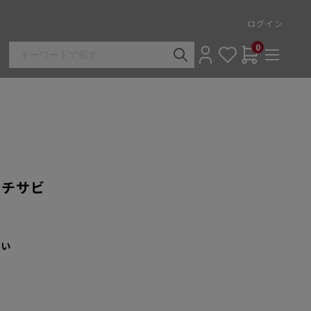
ログイン
0
 フチサビ
さい