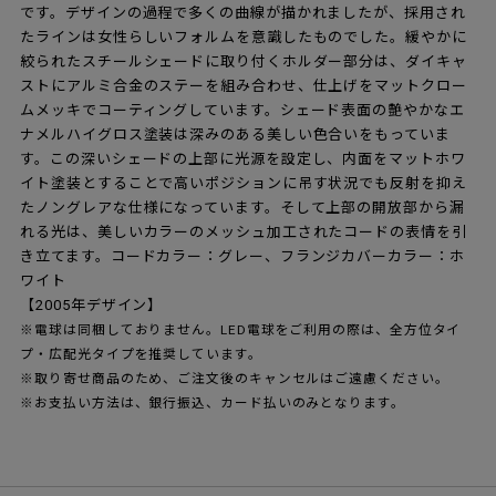
です。デザインの過程で多くの曲線が描かれましたが、採用され
たラインは女性らしいフォルムを意識したものでした。緩やかに
絞られたスチールシェードに取り付くホルダー部分は、ダイキャ
ストにアルミ合金のステーを組み合わせ、仕上げをマットクロー
ムメッキでコーティングしています。シェード表面の艶やかなエ
ナメルハイグロス塗装は深みのある美しい色合いをもっていま
す。この深いシェードの上部に光源を設定し、内面をマットホワ
イト塗装とすることで高いポジションに吊す状況でも反射を抑え
たノングレアな仕様になっています。そして上部の開放部から漏
れる光は、美しいカラーのメッシュ加工されたコードの表情を引
き立てます。コードカラー：グレー、フランジカバーカラー：ホ
ワイト
【2005年デザイン】
※電球は同梱しておりません。LED電球をご利用の際は、全方位タイ
プ・広配光タイプを推奨しています。
※取り寄せ商品のため、ご注文後のキャンセルはご遠慮ください。
※お支払い方法は、銀行振込、カード払いのみとなります。