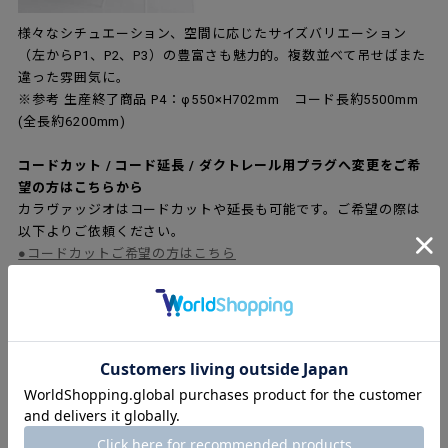
様々なシチュエーション、空間に応じたサイズバリエーション
（左からP1、P2、P3）の豊富さも魅力的。複数並べて吊せばまた
違った雰囲気に。
※参考 生産終了商品 P4：φ550×H702mm コード長約5500mm
(全長約6200mm)
コードカット / コード延長 / ダクトレール用プラグへ変更をご希
望の方はこちらから
カラヴァッジオはコードカットや延長も可能です。ご希望の際は
以下よりご依頼ください。
●
コードカットご希望の方はこちら
●
3メートルまでのコード延長をご希望の方はこちら
●
6メートルまでのコード延長をご希望の方はこちら
●
ダクトレール用プラグへ変更をご希望の方はこちらから
ラインナップ