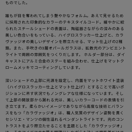
ものでした。
誰もが目を奪われてしまう艶やかなフォルム。あえて見せるため
に採用された印象的なカラーのテキスタイルコード。緩やかに絞
られたスチールシェードの表面は、陶磁器さながらの深みのある
美しい色合いをもっている、ハイグロスラッカー仕上げと、カラ
ヴァッジオの美しいデザインを際立たせる、マット仕上げの2種
類。また、手吹きの3層オパールガラスは、拡散光のアンビエント
ライトで周囲の雰囲気をつくりだします。 ホルダー部分は、ダイ
キャストにアルミ合金のステーを組み合わせ、仕上げをマットク
ロームメッキでコーティングしています。
深いシェードの上部に光源を設定し、内面をマットホワイト塗装
（ハイグロスラッカー仕上とマット仕上げ）とすることで高いポ
ジションに吊す状況でもノングレアな仕様になっています。そし
て上部の開放部から漏れる光は、美しいカラーコードの表情を引
き立てます。柔らかいイメージでありながら高度な技術とバラン
スをもつ「カラヴァッジオ」は、職人気質のデザイン姿勢を貫く
セシリエ・マンツの個性溢れるペンダントライトです。光のコン
トラストをより際立たせることを主題とした「カラヴァッジオ」