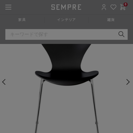
0
HOME
»
家具
»
チェア椅子
»
ダイニングチェア
»
アームレスチ
家具
インテリア
雑貨