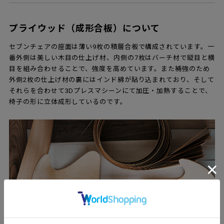
プライウッド（成形合板）について
セブンチェアの座面は薄い9枚の積層合板で構成されています。一
番外側は美しい木目の仕上げ材、内側の7枚はバーチ材で縦目と横
目を組み合わせることで、強度を高めています。また補強のため
外側2枚の仕上げ材の裏にはインド綿が貼り込まれており、そして
それらを合わせて3Dプレスマシーンにて加圧・加熱することで、
椅子の形に立体成形しているのです。