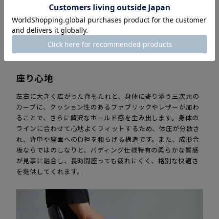
座面：ベルベット Belfas ミスティローズ
座り心地
左右に大きく広がった背もたれと、身体に寄り添う三次元の
カーブに、クッション性のあるファブリックやレザーが加わ
ることで、さらに贅沢なホールド感を生み出します。身体の
ラインに合わせて心地よくフィットするため、体圧が分散さ
れ、背中や座面への負担を和らげる構造です。また、成形合
板ならではのしなりと、パディング仕様特有の柔らかな質感
が見事に融合し、長時間座っても疲れにくく、格別な快適さ
を提供してくれます。