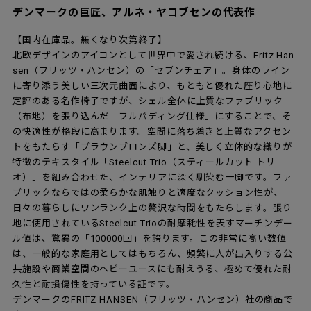
デンマークの巨匠、アルネ・ヤコブセンの代表作
【国内在庫品。無くなり次第終了】
北欧デザインのアイコンとして世界中で愛され続ける、Fritz Han
sen（フリッツ・ハンセン）の「セブンチェア」。身体のライン
に寄り添う美しい三次元曲面により、もともと優れた座り心地に
定評のある名作椅子ですが、シェル全体に上質なファブリック
（布地）を張り込んだ「フルパディング仕様」にすることで、そ
の快適性が格段に高まります。空間に落ち着きと上質なアクセン
トをもたらす「ブラウンブロンズ脚」と、美しく立体的な織りが
特徴のテキスタイル「Steelcut Trio（スティールカット トリ
オ）」を組み合わせた、インテリアに深く馴染む一脚です。ファ
ブリックならではの柔らかな肌触りと適度なクッション性が、
日々の暮らしにワンランク上の贅沢な時間をもたらします。張り
地に使用されているSteelcut Trioの耐摩耗性を表すマーチンデー
ル値は、驚異の「100000回」を誇ります。この非常に高い数値
は、一般的な家庭用としてはもちろん、頻繁に人が出入りする公
共施設や商業空間のヘビーユースにも耐えうる、極めて優れた耐
久性と耐損傷性を持っている証です。
デンマークのFRITZ HANSEN（フリッツ・ハンセン）社の商品で