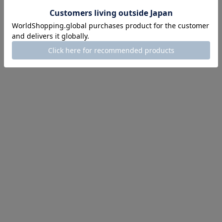
目を組み合わせることで、強度を高めています。また補強のため
外側2枚の仕上げ材の裏にはインド綿が貼り込まれており、そして
それらを合わせて3Dプレスマシーンにて加圧・加熱することで、
椅子の形に立体成形しているのです。