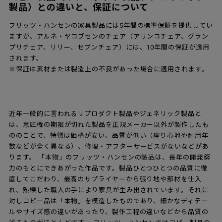
製品）との違いと、保証について
フリッツ・ハンセンの家具製品には5年間の標準保証を提供してい
ますが、アルネ・ヤコブセンのチェア（アリンコチェア、グラン
プリチェア、リリー、セブンチェア）には、10年間の保証が適用
されます。
※保証は素材または製造上の不良があった場合に適用されます。
近年一般的に言われるリプロダクト製品やジェネリック製品と
は、意匠権の期限が切れた製品を正規メーカー以外が製作したも
ののことで、特徴は価格が安い、品質が低い（座り心地や耐用年
数などが全く異なる）、修理・アフターサービスがないなどがあ
ります。 「本物」のフリッツ・ハンセンの製品は、長年の開発努
力のもとにできあがった作品です。製品ひとつひとつの品質に徹
底してこだわり、最高のサプライヤーから張り地や部材を仕入
れ、熟練した職人の手により家具が生み出されています。それに
対しコピー品は「本物」を模造したものであり、細かなディテー
ルやサイズ感の違いがあったり、製作工程の違いなどから品質の