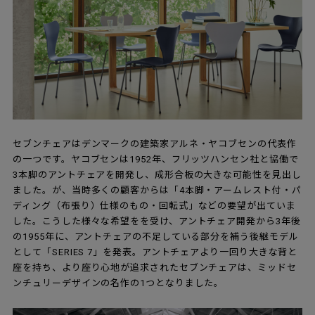
セブンチェアはデンマークの建築家アルネ・ヤコブセンの代表作
の一つです。ヤコブセンは1952年、フリッツハンセン社と協働で
3本脚のアントチェアを開発し、成形合板の大きな可能性を見出し
ました。が、当時多くの顧客からは「4本脚・アームレスト付・パ
ディング（布張り）仕様のもの・回転式」などの要望が出ていま
した。こうした様々な希望をを受け、アントチェア開発から3年後
の1955年に、アントチェアの不足している部分を補う後継モデル
として「SERIES 7」を発表。アントチェアより一回り大きな背と
座を持ち、より座り心地が追求されたセブンチェアは、ミッドセ
ンチュリーデザインの名作の1つとなりました。