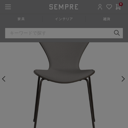
0
HOME
»
家具
»
チェア椅子
»
ダイニングチェア
»
アームレスチ
家具
インテリア
雑貨