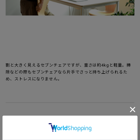
割と大きく見えるセブンチェアですが、重さは約4kgと軽量。掃
除などの際もセブンチェアなら片手でさっと持ち上げられるた
め、ストレスになりません。
プライウッド（成形合板）について
セブンチェアの座面は薄い9枚の積層合板で構成されています。一
番外側は美しい木目の仕上げ材、内側の7枚はバーチ材で縦目と横